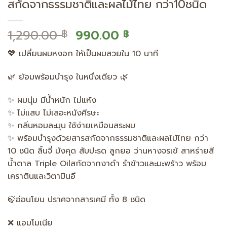
สกัดจากธรรมชาติและผลไม้ไทย กว่า10ชนิด
Original
Current
1,290.00
990.00
฿
฿
price
price
💖 เปลี่ยนผมหงอก ให้เป็นผมสวยใน 10 นาที
was:
is:
1,290.00 ฿.
990.00 ฿.
🌿 ย้อมพร้อมบำรุง ในหนึ่งเดียว 🌿
✨ ผมนุ่ม มีน้ำหนัก ไม่แห้ง
✨ ไม่แสบ ไม่เลอะหนังศีรษะ
✨ กลิ่นหอมละมุน ใช้ง่ายเหมือนสระผม
✨ พร้อมบำรุงด้วยสารสกัดจากธรรมชาติและผลไม้ไทย กว่า
10 ชนิด ลิ้นจี่ มังคุด สับปะรด ลูกยอ ว่านหางจรเข้ สาหร่ายสี
น้ำตาล Triple Oilสกัดจากงาดำ รำข้าวและมะพร้าว พร้อม
เคราตินและวิตามินอี
🍃อ่อนโยน ปราศจากสารเคมี ทั้ง 8 ชนิด
❌ แอมโมเนีย