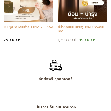
สีน้ำตาลเข้ม แชมพูปิดผมขาวหอม
แชมพูบำรุงผมทำสี 1 ขวด + 3 ซอง
เกศ
Original
Current
790.00
฿
1,290.00
฿
990.00
฿
price
price
was:
is:
฿.
1,290.00 ฿.
990.00 ฿
จัดส่งฟรี ทุกออเดอร์
มีบริการเก็บเงินปลายทาง