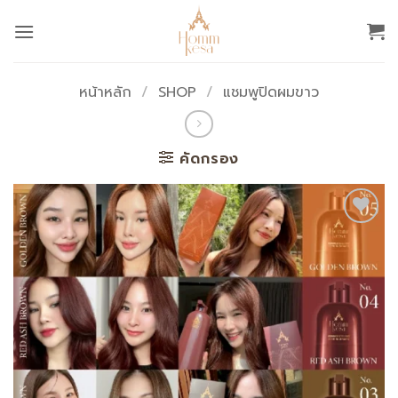
ข้าม
ไป
ยัง
เนื้อหา
หน้าหลัก
/
SHOP
/
แชมพูปิดผมขาว
คัดกรอง
Add to
wishlist