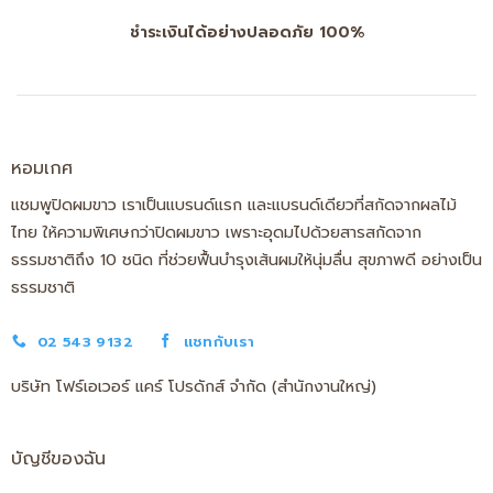
ชำระเงินได้อย่างปลอดภัย 100%
หอมเกศ
แชมพูปิดผมขาว เราเป็นแบรนด์แรก และแบรนด์เดียวที่สกัดจากผลไม้
ไทย ให้ความพิเศษกว่าปิดผมขาว เพราะอุดมไปด้วยสารสกัดจาก
ธรรมชาติถึง 10 ชนิด ที่ช่วยฟื้นบำรุงเส้นผมให้นุ่มลื่น สุขภาพดี อย่างเป็น
ธรรมชาติ
02 543 9132
แชทกับเรา
บริษัท โฟร์เอเวอร์ แคร์ โปรดักส์ จำกัด (สำนักงานใหญ่)
บัญชีของฉัน