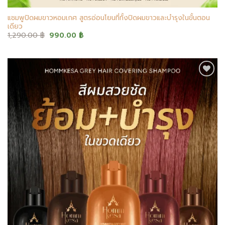
แชมพูปิดผมขาวหอมเกศ สูตรอ่อนโยนที่ทั้งปิดผมขาวและบำรุงในขั้นตอน
เดียว
Original
Current
1,290.00
฿
990.00
฿
price
price
was:
is:
1,290.00 ฿.
990.00 ฿.
Add to
wishlist