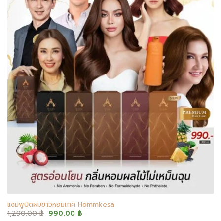
แชมพูปิดผมขาวหอมเกศ Hommkesa
Original
Current
1,290.00
฿
990.00
฿
price
price