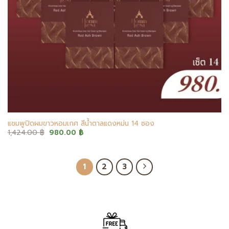
แชมพูปิดผมขาวหอมเกศ สีน้ำตาลแดงหม่น 14 ซอง
Original
Current
1,424.00
฿
980.00
฿
price
price
was:
is:
1,424.00 ฿.
980.00 ฿.
1
2
3