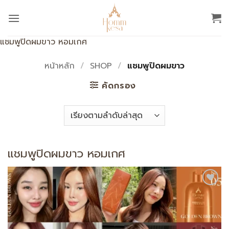
ข้าม
ไป
ยัง
แชมพูปิดผมขาว หอมเกศ
เนื้อหา
หน้าหลัก
/
SHOP
/
แชมพูปิดผมขาว
คัดกรอง
แชมพูปิดผมขาว หอมเกศ
Add to
wishlist