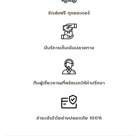
จัดส่งฟรี ทุกออเดอร์
มีบริการเก็บเงินปลายทาง
ทีมผู้เชี่ยวชาญที่พร้อมจะให้คำปรึกษา
ชำระเงินได้อย่างปลอดภัย 100%