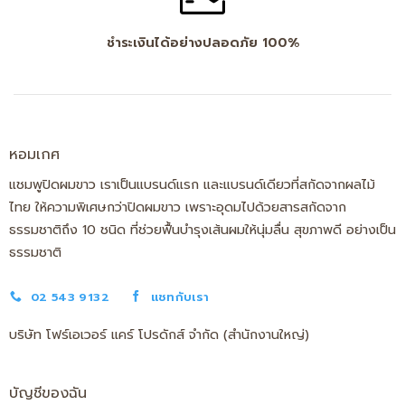
ชำระเงินได้อย่างปลอดภัย 100%
หอมเกศ
แชมพูปิดผมขาว เราเป็นแบรนด์แรก และแบรนด์เดียวที่สกัดจากผลไม้
ไทย ให้ความพิเศษกว่าปิดผมขาว เพราะอุดมไปด้วยสารสกัดจาก
ธรรมชาติถึง 10 ชนิด ที่ช่วยฟื้นบำรุงเส้นผมให้นุ่มลื่น สุขภาพดี อย่างเป็น
ธรรมชาติ
02 543 9132
แชทกับเรา
บริษัท โฟร์เอเวอร์ แคร์ โปรดักส์ จำกัด (สำนักงานใหญ่)
บัญชีของฉัน