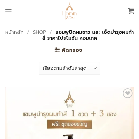
ข้าม
ไป
ยัง
เนื้อหา
หน้าหลัก
/
SHOP
/
แชมพูปิดผมขาว และ เซ็ตบำรุงผมทำ
สี ราคาโปรโมชั่น หอมเกศ
คัดกรอง
Add to
wishlist