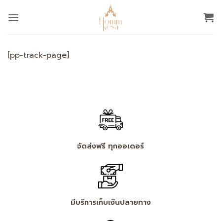
ข้าม
ไป
ยัง
เนื้อหา
[pp-track-page]
จัดส่งฟรี ทุกออเดอร์
มีบริการเก็บเงินปลายทาง