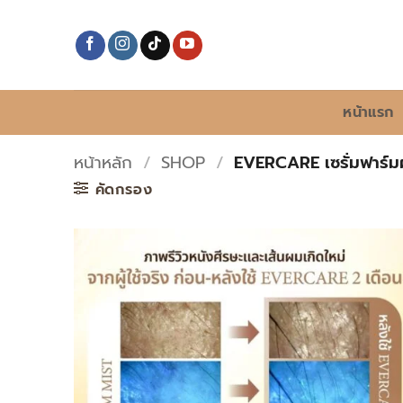
ข้าม
ไป
ยัง
เนื้อหา
หน้าแรก
หน้าหลัก
/
SHOP
/
EVERCARE เซรั่มฟาร์
คัดกรอง
Add to
wishlist