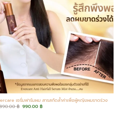
+
ercare เซรั่มฟาร์มผม สารสกัดล้ำค่าเพื่อผู้หญิงผมขาดร่วง
Original
Current
,890.00
฿
990.00
฿
price
price
was:
is:
2,890.00 ฿.
990.00 ฿.