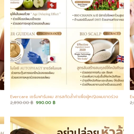
+
Evercare เซรั่มฟาร์มผม สารสกัดล้ำค่าเพื่อผู้หญิงผมขาดร่วง
Ev
Original
Current
2,890.00
฿
990.00
฿
2
price
price
was:
is:
2,890.00 ฿.
990.00 ฿.
Add to