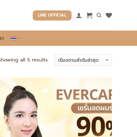
LINE OFFICIAL
รา
Sorted
Showing all 5 results
by
latest
Add to
wishlist