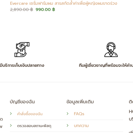
Evercare เซรั่มฟาร์มผม สารสกัดล้ำค่าเพื่อผู้หญิงผมขาดร่วง
Original
Current
2,890.00
฿
990.00
฿
price
price
was:
is:
2,890.00 ฿.
990.00 ฿.
มีบริการเก็บเงินปลายทาง
ทีมผู้เชี่ยวชาญที่พร้อมจะให้คำ
บัญชีของฉัน
ข้อมูลเพิ่มเติม
ต
H
FAQs
คำสั่งซื้อของฉัน
บร
ัด
บทความ
ตรวจสอบสถานะพัสดุ
าพ
เพ