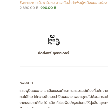
Evercare เซรั่มฟาร์มผม สารสกัดล้ำค่าเพื่อผู้หญิงผมขาดร่วง
Original
Current
2,890.00
฿
990.00
฿
price
price
was:
is:
2,890.00 ฿.
990.00 ฿.
จัดส่งฟรี ทุกออเดอร์
หอมเกศ
แชมพูปิดผมขาว เราเป็นแบรนด์แรก และแบรนด์เดียวที่สกัดจาก
ผลไม้ไทย ให้ความพิเศษกว่าปิดผมขาว เพราะอุดมไปด้วยสารสก
จากธรรมชาติถึง 10 ชนิด ที่ช่วยฟื้นบำรุงเส้นผมให้นุ่มลื่น สุขภ