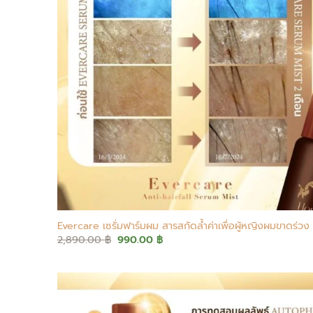
+
Evercare เซรั่มฟาร์มผม สารสกัดล้ำค่าเพื่อผู้หญิงผมขาดร่วง
Original
Current
2,890.00
฿
990.00
฿
price
price
was:
is:
2,890.00 ฿.
990.00 ฿.
Add to