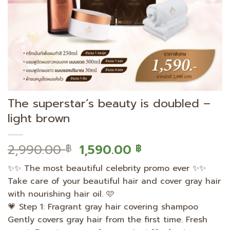
The superstar’s beauty is doubled –
light brown
Original
Current
2,990.00
1,590.00
฿
฿
price
price
✨✨ The most beautiful celebrity promo ever ✨✨
was:
is:
Take care of your beautiful hair and cover gray hair
2,990.00 ฿.
1,590.00 ฿.
with nourishing hair oil. 🩷
💗 Step 1: Fragrant gray hair covering shampoo
Gently covers gray hair from the first time. Fresh