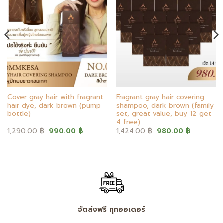
Cover gray hair with fragrant
Fragrant gray hair covering
hair dye, dark brown (pump
shampoo, dark brown (family
bottle)
set, great value, buy 12 get
4 free)
Original
Current
Original
Current
1,290.00
฿
990.00
฿
1,424.00
฿
980.00
฿
price
price
price
price
was:
is:
was:
is:
฿.
1,290.00 ฿.
990.00 ฿.
1,424.00 ฿.
980.00 ฿
จัดส่งฟรี ทุกออเดอร์