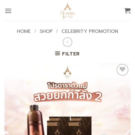
Skip
to
content
HOME
/
SHOP
/
CELEBRITY PROMOTION
FILTER
Add to
wishlist