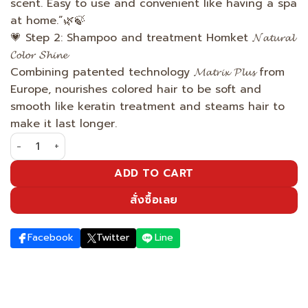
scent. Easy to use and convenient like having a spa
at home.”🌿🍃
💗 Step 2: Shampoo and treatment Homket 𝓝𝓪𝓽𝓾𝓻𝓪𝓵
𝓒𝓸𝓵𝓸𝓻 𝓢𝓱𝓲𝓷𝓮
Combining patented technology 𝓜𝓪𝓽𝓻𝓲𝔁 𝓟𝓵𝓾𝓼 from
Europe, nourishes colored hair to be soft and
smooth like keratin treatment and steams hair to
make it last longer.
The superstar's beauty is doubled - light brown quantit
ADD TO CART
สั่งซื้อเลย
Facebook
Twitter
Line