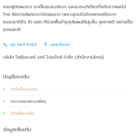
แชมพูปิดผมขาว เราเป็นแบรนด์แรก และแบรนด์เดียวที่สกัดจากผลไม้
ไทย ให้ความพิเศษกว่าปิดผมขาว เพราะอุดมไปด้วยสารสกัดจาก
ธรรมชาติถึง 10 ชนิด ที่ช่วยฟื้นบำรุงเส้นผมให้นุ่มลื่น สุขภาพดี อย่างเป็น
ธรรมชาติ
02 543 9132
แชทกับเรา
บริษัท โฟร์เอเวอร์ แคร์ โปรดักส์ จำกัด (สำนักงานใหญ่)
บัญชีของฉัน
คำสั่งซื้อของฉัน
ตรวจสอบสถานะพัสดุ
บัญชีของฉัน
ข้อมูลเพิ่มเติม