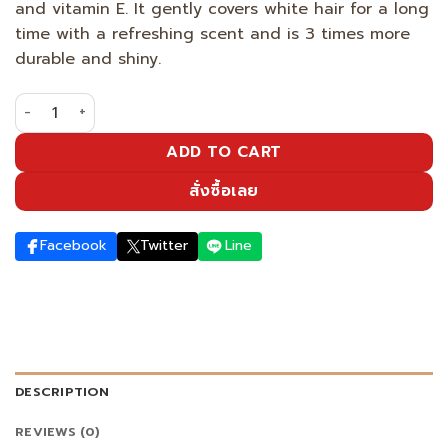
and vitamin E. It gently covers white hair for a long
time with a refreshing scent and is 3 times more
durable and shiny.
Fragrant gray hair covering shampoo, natural black color
ADD TO CART
สั่งซื้อเลย
Facebook
Twitter
Line
DESCRIPTION
REVIEWS (0)