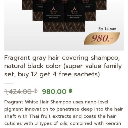
Fragrant gray hair covering shampoo,
natural black color (super value family
set, buy 12 get 4 free sachets)
Original
Current
1,424.00
980.00
฿
฿
price
price
Fragrant White Hair Shampoo uses nano-level
was:
is:
pigment innovation to penetrate deep into the hair
1,424.00 ฿.
980.00 ฿.
shaft with Thai fruit extracts and coats the hair
cuticles with 3 types of oils, combined with keratin