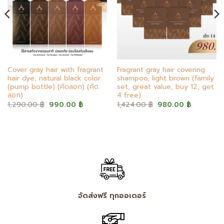
Cover gray hair with fragrant
Fragrant gray hair covering
hair dye, natural black color
shampoo, light brown (family
(pump bottle) (คัดลอก) (คัด
set, great value, buy 12, get
ลอก)
4 free)
Original
Current
Original
Current
1,290.00
฿
990.00
฿
1,424.00
฿
980.00
฿
price
price
price
price
was:
is:
was:
is:
฿.
1,290.00 ฿.
990.00 ฿.
1,424.00 ฿.
980.00 ฿
จัดส่งฟรี ทุกออเดอร์