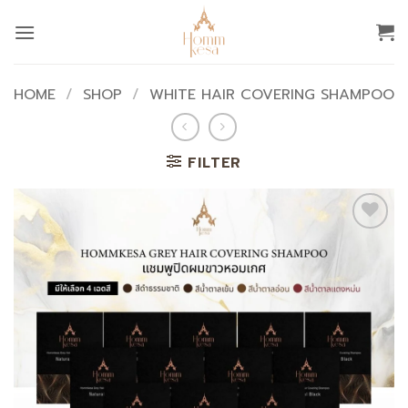
Skip
to
content
HOME
/
SHOP
/
WHITE HAIR COVERING SHAMPOO
FILTER
Add to
wishlist