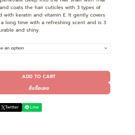
 penetrate deep into the hair shaft with Thai
2,547.00 ฿.
1,390.00 ฿.
 and coats the hair cuticles with 3 types of
d with keratin and vitamin E. It gently covers
r a long time with a refreshing scent and is 3
rable and shiny.
grant White Hair Covering Shampoo (คัดลอก) (คัดลอก) (คัดลอก) 
ADD TO CART
สั่งซื้อเลย
Twitter
Line