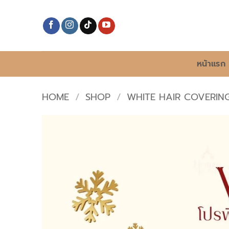
Skip
to
content
หน้าแรก
HOME
/
SHOP
/
WHITE HAIR COVERI