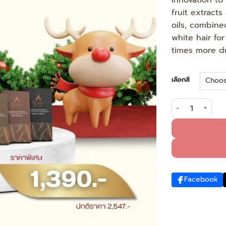
innovation to
fruit extracts
oils, combine
white hair fo
times more du
เลือกสี
Dark Brown, Fra
Facebook