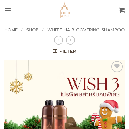
Skip
to
content
HOME
/
SHOP
/
WHITE HAIR COVERING SHAMPOO
FILTER
Add to
wishlist