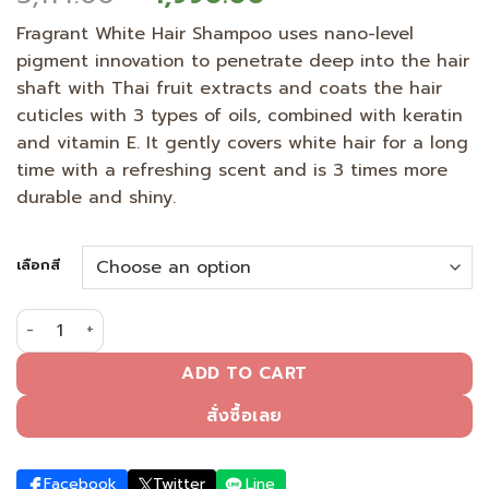
price
price
Fragrant White Hair Shampoo uses nano-level
was:
is:
pigment innovation to penetrate deep into the hair
3,114.00 ฿.
1,990.00 ฿.
shaft with Thai fruit extracts and coats the hair
cuticles with 3 types of oils, combined with keratin
and vitamin E. It gently covers white hair for a long
time with a refreshing scent and is 3 times more
durable and shiny.
เลือกสี
Dark Brown, Fragrant White Hair Covering Shampoo (คัดลอ
ADD TO CART
สั่งซื้อเลย
Facebook
Twitter
Line