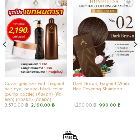
Add to
Add to
wishlist
wishlist
Cover gray hair with fragrant
Dark Brown, Fragrant White
hair dye, natural black color
Hair Covering Shampoo
(pump bottle) (คัดลอก) (คัด
ลอก) (คัดลอก) (คัดลอก)
Original
Current
Original
Current
3,570.00
฿
2,190.00
฿
1,290.00
฿
990.00
฿
price
price
price
price
was:
is:
was:
is:
฿.
3,570.00 ฿.
2,190.00 ฿.
1,290.00 ฿.
990.00 ฿