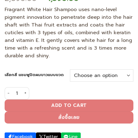
price
price
Fragrant White Hair Shampoo uses nano-level
was:
is:
pigment innovation to penetrate deep into the hair
2,890.00 ฿.
1,590.00 ฿.
shaft with Thai fruit extracts and coats the hair
cuticles with 3 types of oils, combined with keratin
and vitamin E. It gently covers white hair for a long
time with a refreshing scent and is 3 times more
durable and shiny.
เลือกสี แชมพูปิดผมขาวแบบขวด
Cover gray hair with fragrant hair dye, natural black col
ADD TO CART
สั่งซื้อเลย
Facebook
Twitter
Line