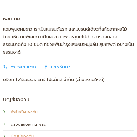
หอมเกศ
แชมพูปิดผมขาว เราเป็นแบรนด์แรก และแบรนด์เดียวที่สกัดจากผลไม้
ไทย ให้ความพิเศษกว่าปิดผมขาว เพราะอุดมไปด้วยสารสกัดจาก
ธรรมชาติถึง 10 ชนิด ที่ช่วยฟื้นบำรุงเส้นผมให้นุ่มลื่น สุขภาพดี อย่างเป็น
ธรรมชาติ
02 543 9132
แชทกับเรา
บริษัท โฟร์เอเวอร์ แคร์ โปรดักส์ จำกัด (สำนักงานใหญ่)
บัญชีของฉัน
คำสั่งซื้อของฉัน
ตรวจสอบสถานะพัสดุ
บัญชีของฉัน