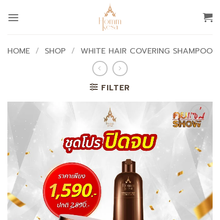
Skip
to
content
HOME
/
SHOP
/
WHITE HAIR COVERING SHAMPOO
FILTER
Add to
wishlist