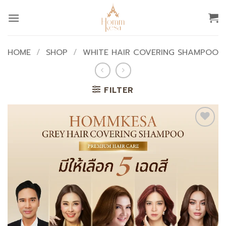
Skip
to
content
HOME
/
SHOP
/
WHITE HAIR COVERING SHAMPOO
FILTER
Add to
wishlist