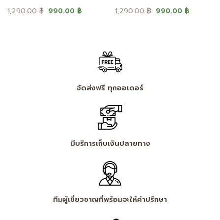
nt
Original
Current
Original
Current
1,290.00
฿
990.00
฿
1,290.00
฿
990.00
฿
price
price
price
price
was:
is:
was:
is:
.00 ฿.
1,290.00 ฿.
990.00 ฿.
1,290.00 ฿.
990.00 ฿
จัดส่งฟรี ทุกออเดอร์
มีบริการเก็บเงินปลายทาง
ทีมผู้เชี่ยวชาญที่พร้อมจะให้คำปรึกษา