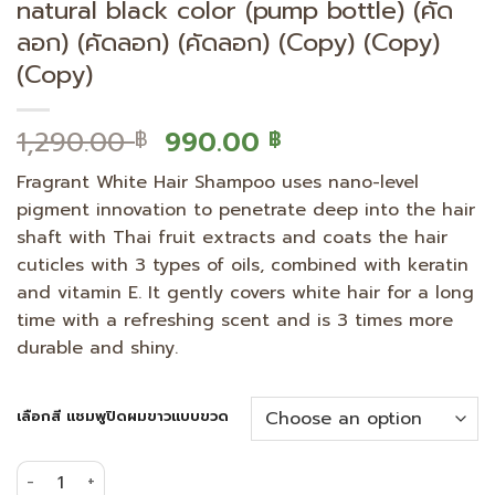
natural black color (pump bottle) (คัด
ลอก) (คัดลอก) (คัดลอก) (Copy) (Copy)
(Copy)
Original
Current
1,290.00
990.00
฿
฿
price
price
Fragrant White Hair Shampoo uses nano-level
was:
is:
pigment innovation to penetrate deep into the hair
1,290.00 ฿.
990.00 ฿.
shaft with Thai fruit extracts and coats the hair
cuticles with 3 types of oils, combined with keratin
and vitamin E. It gently covers white hair for a long
time with a refreshing scent and is 3 times more
durable and shiny.
เลือกสี แชมพูปิดผมขาวแบบขวด
Cover gray hair with fragrant hair dye, natural black col