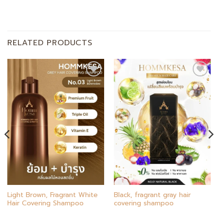
RELATED PRODUCTS
Add to
Add to
wishlist
wishlist
Light Brown, Fragrant White
Black, fragrant gray hair
Hair Covering Shampoo
covering shampoo