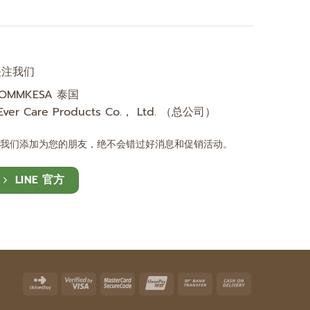
关注我们
OMMKESA 泰国
Ever Care Products Co.， Ltd. （总公司）
将我们添加为您的朋友，绝不会错过好消息和促销活动。
LINE 官方
Click
Visa
MasterCard
UnionPay
Bank
Cash
and
2
2
Transfer
On