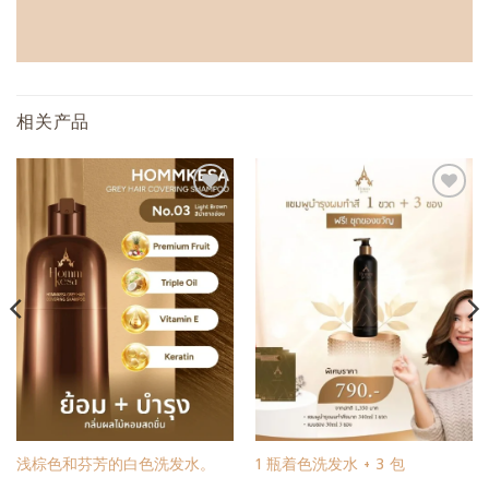
相关产品
添加
添加
至心
至心
愿单
愿单
浅棕色和芬芳的白色洗发水。
1 瓶着色洗发水 + 3 包