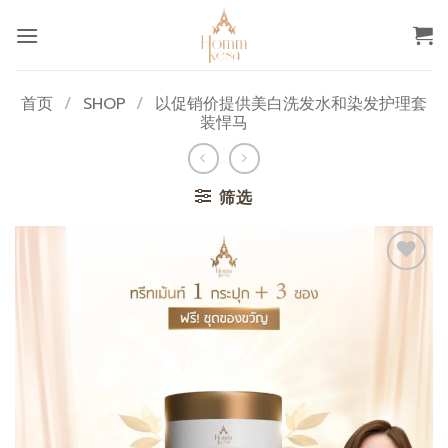
跳
到
内
容
首页
/
SHOP
/
以促销价提供美白洗发水和染发护理套
装悍马
筛选
添加
至心
愿单