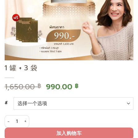
1 罐 + 3 袋
原
当
1,650.00
990.00
฿
฿
价
前
为：
价
สี
1,650.00 ฿。
格
为：
1 罐 + 3 袋 数量
990.00 ฿。
加入购物车