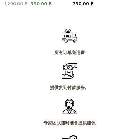
原
当
1,290.00
฿
990.00
฿
790.00
฿
价
前
为：
价
1,290.00 ฿。
格
为：
 ฿。
990.00 ฿。
所有订单免运费
提供货到付款服务。
专家团队随时准备提供建议