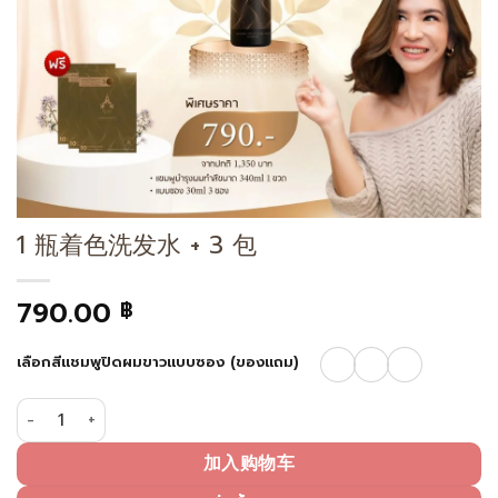
1 瓶着色洗发水 + 3 包
790.00
฿
เลือกสีแชมพูปิดผมขาวแบบซอง (ของแถม)
1 瓶着色洗发水 + 3 包 数量
加入购物车