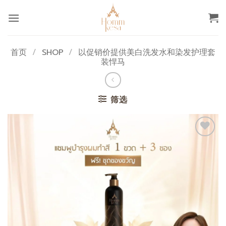
跳
到
内
容
首页
/
SHOP
/
以促销价提供美白洗发水和染发护理套
装悍马
筛选
添加
至心
愿单