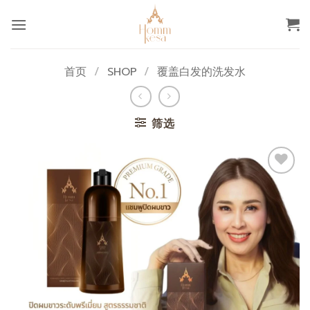
跳
到
内
容
首页
/
SHOP
/
覆盖白发的洗发水
筛选
添加
至心
愿单