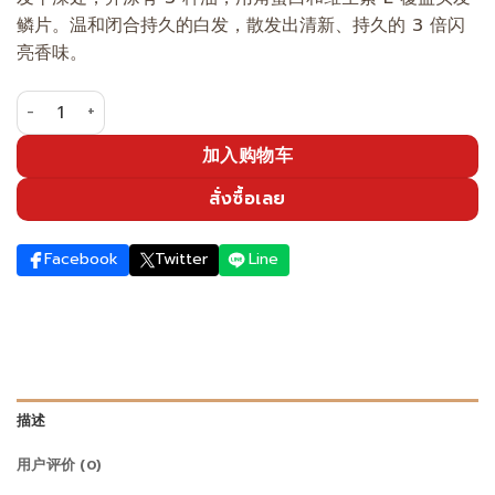
1,290.00 ฿。
格
鳞片。温和闭合持久的白发，散发出清新、持久的 3 倍闪
为：
亮香味。
990.00 ฿。
用芬芳的棕色覆盖白发（泵瓶） 数量
加入购物车
สั่งซื้อเลย
Facebook
Twitter
Line
描述
用户评价 (0)