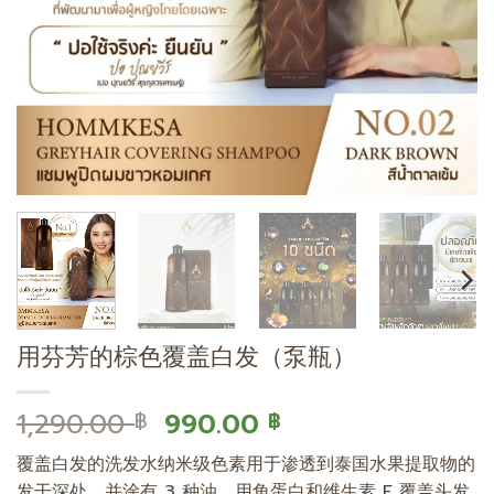
用芬芳的棕色覆盖白发（泵瓶）
原
当
1,290.00
990.00
฿
฿
价
前
覆盖白发的洗发水纳米级色素用于渗透到泰国水果提取物的
为：
价
发干深处，并涂有 3 种油，用角蛋白和维生素 E 覆盖头发