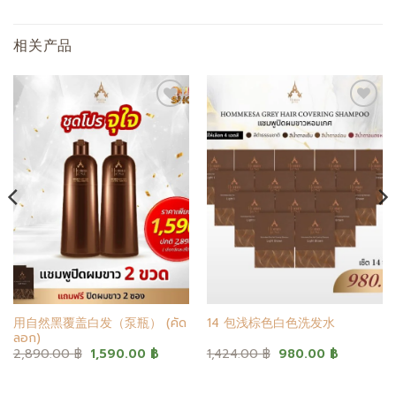
相关产品
添加
添加
至心
至心
愿单
愿单
用自然黑覆盖白发（泵瓶） (คัด
14 包浅棕色白色洗发水
ลอก)
原
当
原
当
2,890.00
฿
1,590.00
฿
1,424.00
฿
980.00
฿
价
前
价
前
为：
价
为：
价
2,890.00 ฿。
格
1,424.00 ฿。
格