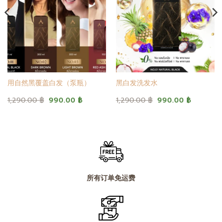
用自然黑覆盖白发（泵瓶）
黑白发洗发水
原
当
原
当
1,290.00
฿
990.00
฿
1,290.00
฿
990.00
฿
价
前
价
前
为：
价
为：
价
1,290.00 ฿。
格
1,290.00 ฿。
格
为：
为：
0.00 ฿。
990.00 ฿。
990.00 
所有订单免运费