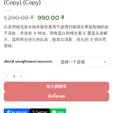
(Copy) (Copy)
原
当
1,290.00
990.00
฿
฿
价
前
白发用错洗发水纳米级色素用于渗透到泰国水果提取物的发
为：
价
干深处，并涂有 3 种油，用角蛋白和维生素 E 覆盖头发鳞
1,290.00 ฿。
格
片。温和闭合持久的白发，散发出清新、持久的 3 倍闪亮
为：
香味。
990.00 ฿。
เลือกสี แชมพูปิดผมขาวแบบขวด
用自然黑覆盖白发（泵瓶） (คัดลอก) (Copy) (Copy) 数量
加入购物车
สั่งซื้อเลย
Facebook
Twitter
Line