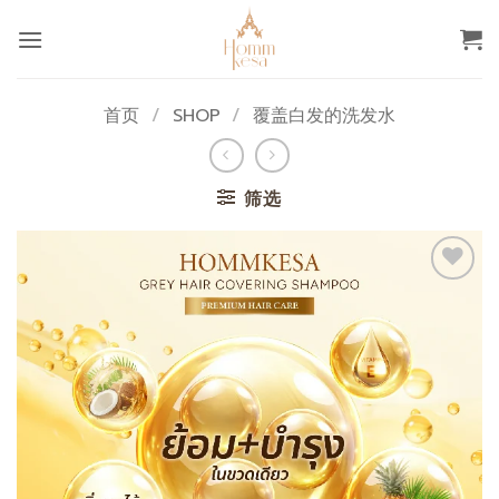
跳
到
内
容
首页
/
SHOP
/
覆盖白发的洗发水
筛选
添加
至心
愿单