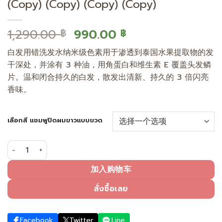
(Copy) (Copy) (Copy) (Copy)
原
当
1,290.00
990.00
฿
฿
价
前
白发用错洗发水纳米级色素用于渗透到泰国水果提取物的发
为：
价
干深处，并涂有 3 种油，用角蛋白和维生素 E 覆盖头发鳞
1,290.00 ฿。
格
片。温和闭合持久的白发，散发出清新、持久的 3 倍闪亮
为：
香味。
990.00 ฿。
เลือกสี แชมพูปิดผมขาวแบบขวด
用自然黑覆盖白发（泵瓶） (คัดลอก) (Copy) (Copy) (Copy) (C
加入购物车
สั่งซื้อเลย
Facebook
Twitter
Line