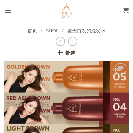
跳
到
内
容
首页
/
SHOP
/
覆盖白发的洗发水
筛选
添加
至心
愿单