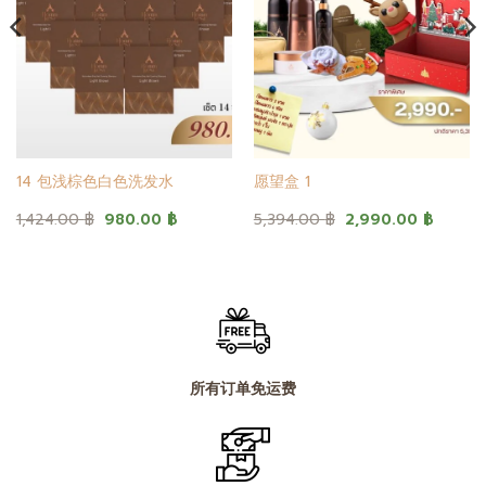
14 包浅棕色白色洗发水
愿望盒 1
原
当
原
当
1,424.00
฿
980.00
฿
5,394.00
฿
2,990.00
฿
价
前
价
前
为：
价
为：
价
1,424.00 ฿。
格
5,394.00 ฿。
格
为：
为：
 ฿。
980.00 ฿。
2,990
所有订单免运费