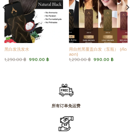
用自然黑覆盖白发（泵瓶） (คัด
黑白发洗发水
ลอก)
原
当
原
当
1,290.00
฿
990.00
฿
1,290.00
฿
990.00
฿
价
前
价
前
为：
价
为：
价
1,290.00 ฿。
格
1,290.00 ฿。
格
为：
为：
 ฿。
990.00 ฿。
990.00 
所有订单免运费