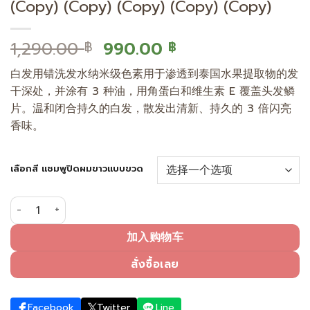
(Copy) (Copy) (Copy) (Copy) (Copy)
原
当
1,290.00
990.00
฿
฿
价
前
白发用错洗发水纳米级色素用于渗透到泰国水果提取物的发
为：
价
干深处，并涂有 3 种油，用角蛋白和维生素 E 覆盖头发鳞
1,290.00 ฿。
格
片。温和闭合持久的白发，散发出清新、持久的 3 倍闪亮
为：
香味。
990.00 ฿。
เลือกสี แชมพูปิดผมขาวแบบขวด
用自然黑覆盖白发（泵瓶） (คัดลอก) (Copy) (Copy) (Copy) (Co
加入购物车
สั่งซื้อเลย
Facebook
Twitter
Line