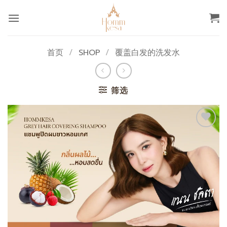
跳
到
内
容
首页
/
SHOP
/
覆盖白发的洗发水
筛选
添加
至心
愿单