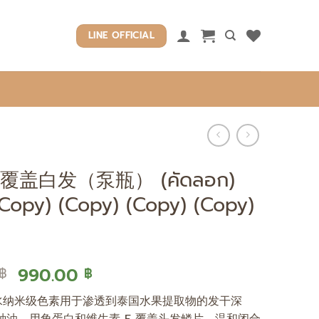
LINE OFFICIAL
盖白发（泵瓶） (คัดลอก)
(Copy) (Copy) (Copy) (Copy)
原
当
990.00
฿
฿
价
前
水纳米级色素用于渗透到泰国水果提取物的发干深
为：
价