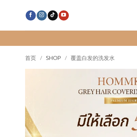
跳
到
内
容
首页
/
SHOP
/
覆盖白发的洗发水