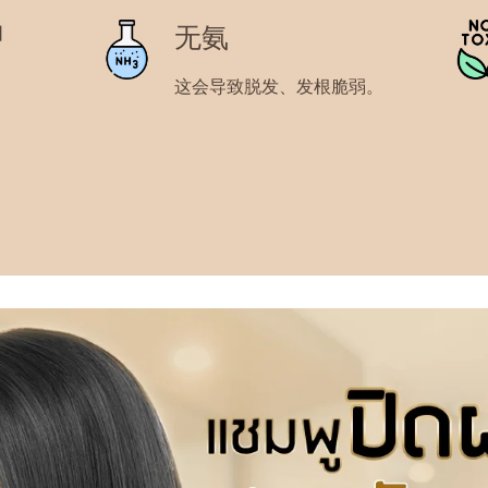
甲
无氨
这会导致脱发、发根脆弱。