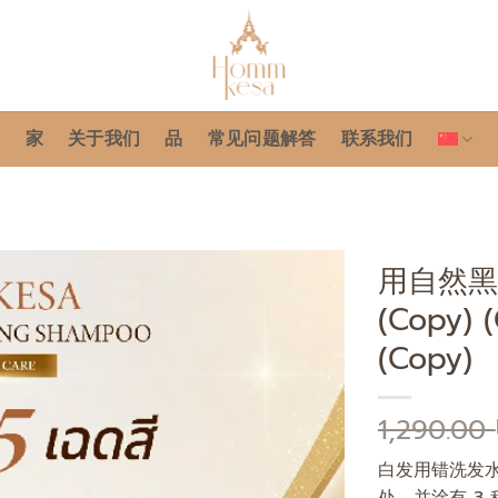
家
关于我们
品
常见问题解答
联系我们
用自然黑覆
(Copy) 
添加
至心
(Copy)
愿单
1,290.00
白发用错洗发