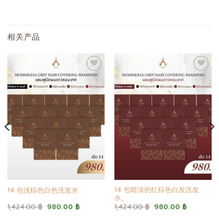
相关产品
添加
添加
至心
至心
愿单
愿单
14 包暗淡的红棕色白发洗发
14 包浅棕色白色洗发水
水。
原
当
原
当
1,424.00
฿
980.00
฿
1,424.00
฿
980.00
฿
价
前
价
前