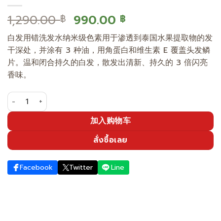
原
当
1,290.00
990.00
฿
฿
价
前
白发用错洗发水纳米级色素用于渗透到泰国水果提取物的发
为：
价
干深处，并涂有 3 种油，用角蛋白和维生素 E 覆盖头发鳞
1,290.00 ฿。
格
片。温和闭合持久的白发，散发出清新、持久的 3 倍闪亮
为：
香味。
990.00 ฿。
浅棕色和芬芳的白色洗发水。 数量
加入购物车
สั่งซื้อเลย
Facebook
Twitter
Line