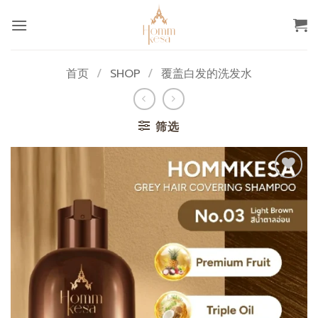
跳
到
内
容
首页
/
SHOP
/
覆盖白发的洗发水
筛选
添加
至心
愿单