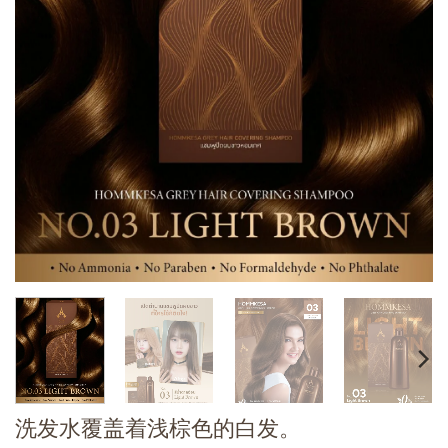
洗发水覆盖着浅棕色的白发。