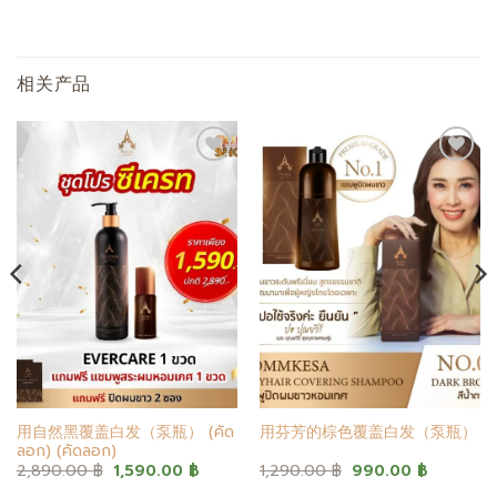
相关产品
添加
添加
至心
至心
愿单
愿单
用自然黑覆盖白发（泵瓶） (คัด
用芬芳的棕色覆盖白发（泵瓶）
ลอก) (คัดลอก)
原
当
原
当
2,890.00
฿
1,590.00
฿
1,290.00
฿
990.00
฿
价
前
价
前