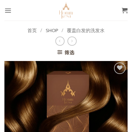
跳
到
内
容
首页
/
SHOP
/
覆盖白发的洗发水
筛选
添加
至心
愿单