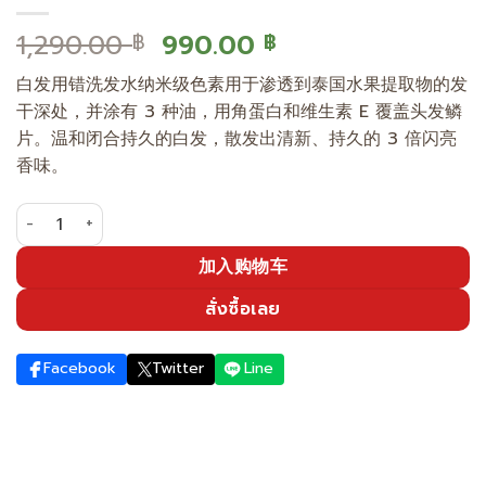
原
当
1,290.00
990.00
฿
฿
价
前
白发用错洗发水纳米级色素用于渗透到泰国水果提取物的发
为：
价
干深处，并涂有 3 种油，用角蛋白和维生素 E 覆盖头发鳞
1,290.00 ฿。
格
片。温和闭合持久的白发，散发出清新、持久的 3 倍闪亮
为：
香味。
990.00 ฿。
洗发水覆盖着浅棕色的白发。 数量
加入购物车
สั่งซื้อเลย
Facebook
Twitter
Line