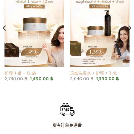
添加
添加
至心
至心
愿单
愿单
护理 1 罐 + 12 袋
染发洗发水 + 护理 + 3 包
原
当
原
当
2,730.00
฿
1,490.00
฿
2,640.00
฿
1,390.00
฿
价
前
价
前
为：
价
为：
价
2,730.00 ฿。
格
2,640.00 ฿。
格
为：
为：
 ฿。
1,490.00 ฿。
1,390.
所有订单免运费