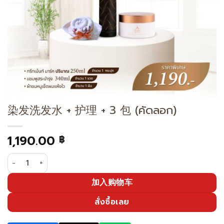
染发洗发水 + 护理 + 3 包 (คัดลอก)
1,190.00
฿
染发洗发水 + 护理 + 3 包 (คัดลอก) 数量
加入购物车
สั่งซื้อเลย