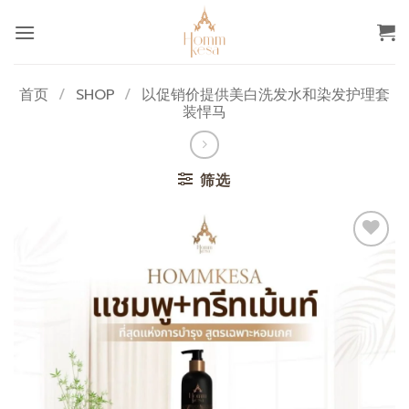
跳
到
内
容
首页
/
SHOP
/
以促销价提供美白洗发水和染发护理套
装悍马
筛选
添加
至心
愿单