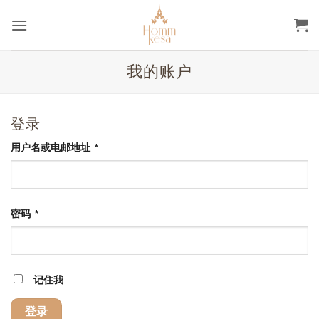
跳
到
内
容
我的账户
登录
必
用户名或电邮地址
*
填
必
密码
*
填
记住我
登录